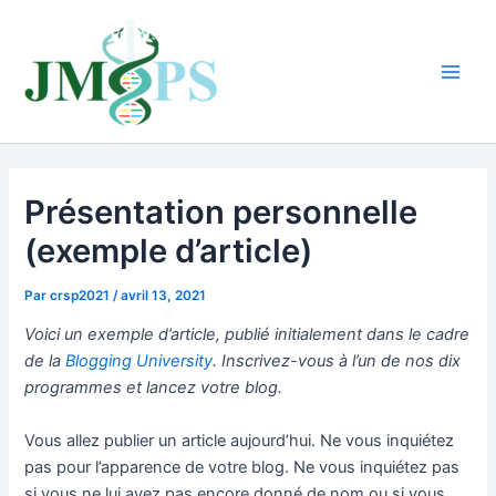
Aller
au
contenu
Main
Men
Présentation personnelle
(exemple d’article)
Par
crsp2021
/
avril 13, 2021
Voici un exemple d’article, publié initialement dans le cadre
de la
Blogging University
. Inscrivez-vous à l’un de nos dix
programmes et lancez votre blog.
Vous allez publier un article aujourd’hui. Ne vous inquiétez
pas pour l’apparence de votre blog. Ne vous inquiétez pas
si vous ne lui avez pas encore donné de nom ou si vous